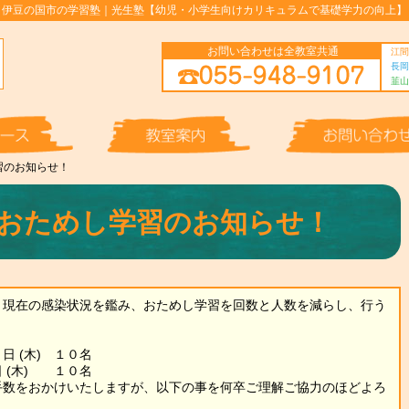
伊豆の国市の学習塾｜光生塾【幼児・小学生向けカリキュラムで基礎学力の向上】
お問い合わせは全教室共通
江間
長岡
韮山
習のお知らせ！
おためし学習のお知らせ！
と現在の感染状況を鑑み、おためし学習を回数と人数を減らし、行う
日 (木) １０名
日 (木) １０名
手数をおかけいたしますが、以下の事を何卒ご理解ご協力のほどよろ