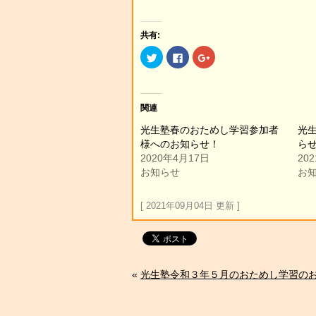
共有:
ク
Facebook
ク
リ
で
リ
ッ
共
ッ
ク
有
ク
し
す
し
て
る
て
Twitter
に
Google+
関連
で
は
で
共
ク
共
光生塾春のおためし学習参加者
光
有
リ
有
(新
ッ
(新
様へのお知らせ！
ら
し
ク
し
い
し
い
2020年4月17日
20
ウ
て
ウ
お知らせ
お
ィ
く
ィ
ン
だ
ン
ド
さ
ド
ウ
い
ウ
[ 2021年09月04日 更新 ]
で
(新
で
開
し
開
き
い
き
ま
ウ
ま
す)
ィ
す)
ン
ド
ウ
«
光生塾令和３年５月のおためし学習の
で
開
き
ま
す)