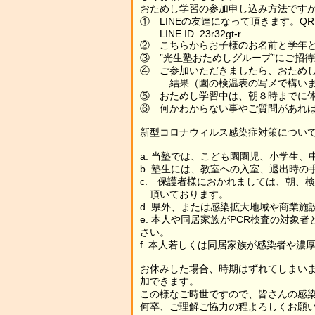
おためし学習の参加申し込み方法です
① LINEの友達になって頂きます。Q
LINE ID 23r32gt-r
② こちらからお子様のお名前と学年
③ ”光生塾おためしグループ”にご招
④ ご参加いただきましたら、おため
結果（園の検温表の写メで構いませ
⑤ おためし学習中は、朝８時までに
⑥ 何かわからない事やご質問があれ
新型コロナウィルス感染症対策につい
a. 当塾では、こども園園児、小学生
b. 塾生には、教室への入室、退出時
c. 保護者様におかれましては、朝、
頂いております。
d. 県外、または感染拡大地域や商業
e. 本人や同居家族がPCR検査の対
さい。
f. 本人若しくは同居家族が感染者や
お休みした場合、時期はずれてしまい
加できます。
この様なご時世ですので、皆さんの感
何卒、ご理解ご協力の程よろしくお願