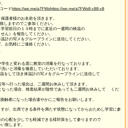
が、
Rコード
https://wp.me/a7FWshttps://wp.me/a7FWs8-c88-c8
と保護者様のお名前を頂きます。
待致しますのでご参加ください。
し学習前日の１３時までに直近の一週間の検温の
ん）を報告してください。
体温計の写メをグループラインに送信してください。
ば、お気軽にご連絡ください。
て
、中学生と変わる度に教室の消毒を行なっております。
の手洗いと消毒を徹底していただいております。
検温をして頂き体温計の写メをグループラインに送信して
施設等へ行った場合は、二週間お休みして頂きます。
象者となった場合、検査結果が陰性であっても二週間お休みして くだ
濃厚接触者になった場合速やかにご報告をお願いします。
ますが、出席できる条件を満たす状態になってからおためし学習に参
染の心配を少しでも軽減できる様対策をして参りますので
いい致します。