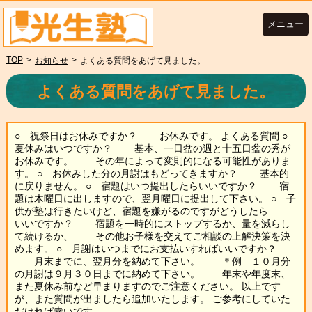
メニュー
TOP
>
>
お知らせ
よくある質問をあげて見ました。
よくある質問をあげて見ました。
○ 祝祭日はお休みですか？ お休みです。 よくある質問 ○
夏休みはいつですか？ 基本、一日盆の週と十五日盆の秀が
お休みです。 その年によって変則的になる可能性がありま
す。 ○ お休みした分の月謝はもどってきますか？ 基本的
に戻りません。 ○ 宿題はいつ提出したらいいですか？ 宿
題は木曜日に出しますので、翌月曜日に提出して下さい。 ○ 子
供が塾は行きたいけど、宿題を嫌がるのですがどうしたら
いいですか？ 宿題を一時的にストップするか、量を減らし
て続けるか、 その他お子様を交えてご相談の上解決策を決
めます。 ○ 月謝はいつまでにお支払いすればいいですか？
月末までに、翌月分を納めて下さい。 ＊例 １０月分
の月謝は９月３０日までに納めて下さい。 年末や年度末、
また夏休み前など早まりますのでご注意ください。 以上です
が、また質問が出ましたら追加いたします。 ご参考にしていた
だければ幸いです。