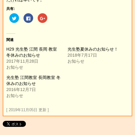
共有:
ク
Facebook
ク
リ
で
リ
ッ
共
ッ
ク
有
ク
し
す
し
て
る
て
Twitter
に
Google+
関連
で
は
で
共
ク
共
H29 光生塾 江間 長岡 教室
光生塾夏休みのお知らせ！
有
リ
有
(新
ッ
(新
冬休みのお知らせ
2018年7月17日
し
ク
し
い
し
い
2017年11月28日
お知らせ
ウ
て
ウ
お知らせ
ィ
く
ィ
ン
だ
ン
ド
さ
ド
光生塾 江間教室 長岡教室 冬
ウ
い
ウ
で
(新
で
休みのお知らせ
開
し
開
き
い
き
2016年12月7日
ま
ウ
ま
お知らせ
す)
ィ
す)
ン
ド
ウ
[ 2019年11月05日 更新 ]
で
開
き
ま
す)